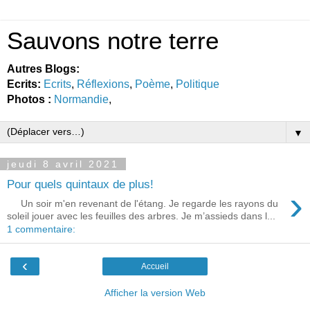
Sauvons notre terre
Autres Blogs:
Ecrits:
Ecrits
,
Réflexions
,
Poème
,
Politique
Photos :
Normandie
,
▼
jeudi 8 avril 2021
Pour quels quintaux de plus!
›
Un soir m'en revenant de l'étang. Je regarde les rayons du
soleil jouer avec les feuilles des arbres. Je m’assieds dans l...
1 commentaire:
‹
Accueil
Afficher la version Web