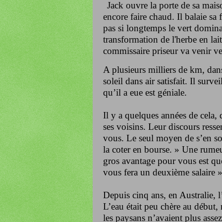
Jack ouvre la porte de sa mais
encore faire chaud. Il balaie sa 
pas si longtemps le vert domina
transformation de l'herbe en lai
commissaire priseur va venir ven
A plusieurs milliers de km, da
soleil dans air satisfait. Il surv
qu’il a eue est géniale.
Il y a quelques années de cela,
ses voisins. Leur discours ressem
vous. Le seul moyen de s’en sor
la coter en bourse. » Une rumeu
gros avantage pour vous est qu
vous fera un deuxième salaire 
Depuis cinq ans, en Australie, 
L’eau était peu chère au début, 
les paysans n’avaient plus assez 