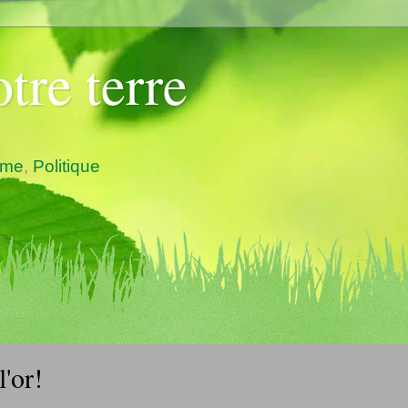
tre terre
ème
,
Politique
l'or!