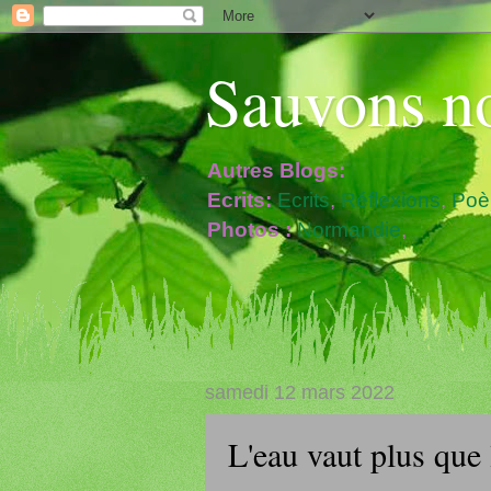
Sauvons no
Autres Blogs:
Ecrits:
Ecrits
,
Réflexions
,
Po
Photos :
Normandie
,
samedi 12 mars 2022
L'eau vaut plus que 