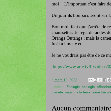
moi ! L’important c’est faire de
Un jour ils boursicoteront sur l
Bon moi, faut que j’arrête de re
chaussettes. Je regarderai des d
Orangs Outangs ; mais la camer
fusil à lunette et… .
Je ne voudrais pas être de ce m
https://www.arte.tv/fr/videos
à
mars 12, 2022
Libellés :
Ecologie
,
écologie
,
effondre
planete
,
sauvons la terre
,
save the pl
Aucun commentaire