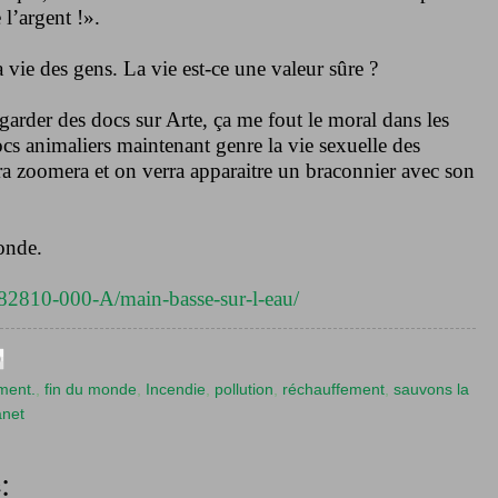
 l’argent !».
a vie des gens. La vie est-ce une valeur sûre ?
garder des docs sur Arte, ça me fout le moral dans les
ocs animaliers maintenant genre la vie sexuelle des
a zoomera et on verra apparaitre un braconnier avec son
onde.
/082810-000-A/main-basse-sur-l-eau/
ment.
,
fin du monde
,
Incendie
,
pollution
,
réchauffement
,
sauvons la
anet
: