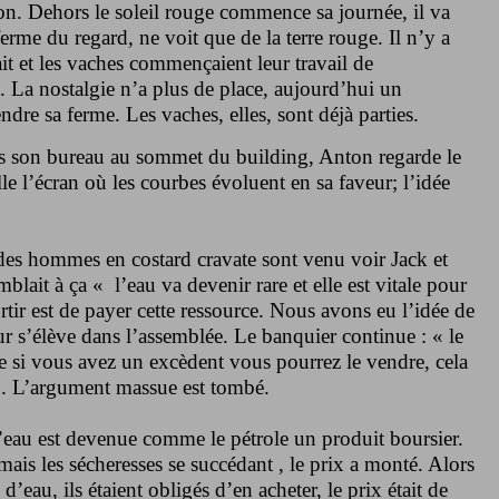
on. Dehors le soleil rouge commence sa journée, il va
ferme du regard, ne voit que de la terre rouge. Il n’y a
it et les vaches commençaient leur travail de
t. La nostalgie n’a plus de place, aujourd’hui un
dre sa ferme. Les vaches, elles, sont déjà parties.
ns son bureau au sommet du building, Anton regarde le
eille l’écran où les courbes évoluent en sa faveur; l’idée
 des hommes en costard cravate sont venu voir Jack et
blait à ça « l’eau va devenir rare et elle est vitale pour
tir est de payer cette ressource. Nous avons eu l’idée de
r s’élève dans l’assemblée. Le banquier continue : « le
e si vous avez un excèdent vous pourrez le vendre, cela
». L’argument massue est tombé.
l’eau est devenue comme le pétrole un produit boursier.
mais les sécheresses se succédant , le prix a monté. Alors
d’eau, ils étaient obligés d’en acheter, le prix était de