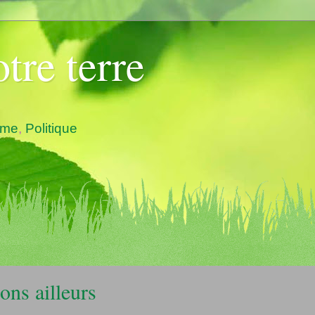
tre terre
ème
,
Politique
ons ailleurs