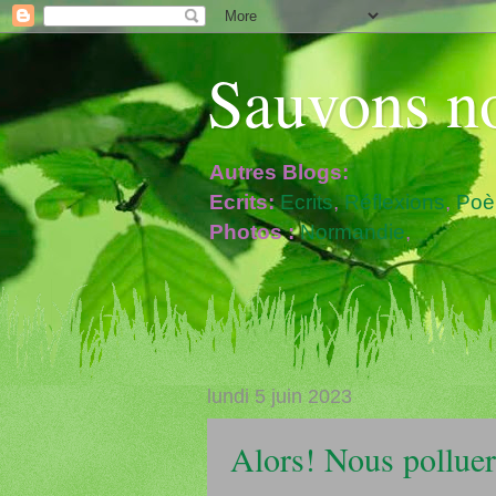
Sauvons no
Autres Blogs:
Ecrits:
Ecrits
,
Réflexions
,
Po
Photos :
Normandie
,
lundi 5 juin 2023
Alors! Nous polluer