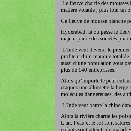
Le fleuve charrie des mousses b
matière volatile ; plus loin un b
Ce fleuve de mousse blanche po
Hyderabad, là ou passe le fleuve
majeur partie des sociétés phar
L’Inde veut devenir le premier 
profitent d’un manque total de 
aussi d’une population sous payé
plus de 140 entreprisses.
Alors qu’importe le petit enfan
craquez une allumette la berge
molécules dangereuses, des anti
L’Inde veut battre la chine da
Alors la rivière charrie les poi
L’air, l’eau et le sol sont sat
enfants sont atteints de maladie