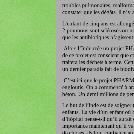
troubles pulmonaires, malform
constater que les dégâts, il n’
L’enfant de cinq ans est allongé 
2 poumons sont sclérosés on ne 
que les antibiotiques n’agissen
Alors l’Inde crée un projet P
de ce projet est conscient que c
traitera les déchets à terme. Cet
un dernier paradis fait de biodi
C’est ici que le projet PHARM
engloutis. On a commencé à aras
béton. Un demi millions de per
Le but de l’inde est de soigner 
enfants. La vie d’un enfant où q
d’hôpital pense-t-il qu’il aurait 
importance maintenant qu’il va 
de choses, ils font confiance au