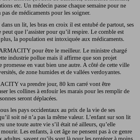
ations etc. Un médecin passe chaque semaine pour ne
y a pas de médicaments pour les soigner.
dans un lit, les bras en croix il est entubé de partout, ses
peut que l’assister pour qu’il respire. Le comble est
t plus, la population est intoxiquée aux médicaments.
HARMACITY pour être le meilleur. Le ministre chargé
ette industrie pollue mais il affirme que son projet
te promesse en vaut bien une autre. A côté de cette ville
versités, de zone humides et de vallées verdoyantes.
ACITY va prendre jour, 80 km carré vont être
er les collines à enfouir les marais pour les remplir de
sonnes seront déplacées.
tous les pays occidentaux au prix de la vie de ses
u’il soit né n’a pas la même valeur. L’enfant sur son lit
eu une toute autre vie s’il était né ailleurs, qu’elle
mourir. Les enfants, à cet âge ne pensent pas à ce genre
x adultes, savent qu’ils sont là pour les protéger à moins